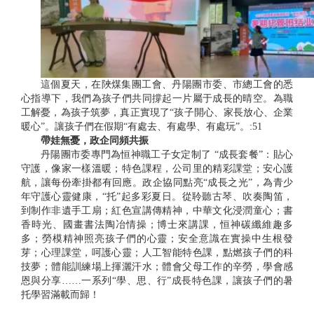
這個夏天，在陜煤集團工會、丹陽團市委、市總工會的悉
心指導下，我們為孩子們共同撐起一片屬于成長的晴空。為職
工解憂，為孩子筑夢，真正實現了“孩子開心、家長放心、企業
暖心”。讓孩子們在假期“有處去、有處學、有處玩”。:51
帶娃無憂，政企同頻共振
丹陽團市委專門為恒神職工子女定制了 “成長套餐”：貼心
守護，像家一樣溫暖；特色課程，公司里的精彩課堂；安心護
航，讓每份牽掛都有回應。政企協同點亮“成長之光”，為青少
年守護心靈健康，“托”起多彩夏日。從聆聽古琴、吹奏陶笛，
到制作非遺手工扇；紅色宣講傳精神，中華文化浸潤童心；書
香時光、國畫書法陶冶情操；博士來講課，恒神碳纖維趣多
多；勞模精神照亮孩子們的心靈；安全意識在實操中生根發
芽；心理課堂，呵護心靈；人工智能特色課，點燃孩子們的科
技夢；體能訓練場上揮灑汗水；體會父母工作的辛勞，學會感
恩與分享……一系列“學、思、行”成長特色課，讓孩子們的暑
托學習滿載而歸！