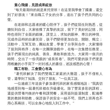
童心飛揚，見證成果綻放
“每天最期待的就是來托管班！在這里我學會了國畫，還交
到了好朋友！”來自職工子女的分享，道出了孩子們共同的心
聲。
在老師和志愿者的暖心陪伴下，孩子們從陌生到熟悉，從
膽怯到自信，大家收獲了真摯的友誼，留下了美好的記憶，同
時也得到了全面的鍛煉。課堂上，求知的眼神、專注的神情、
完成作品時的自豪笑容，孩子們變得更加自信、開朗、獨立；
活動中，互幫互助，團結友愛，學會了分享與合作，大家懂得
了規則與秩序；在每一次團隊游戲中，在每一次集體任務里，
孩子們展現出的純真、善良、勇敢和創造力。大家用一個月的
時間，交出了一份亮眼的“成長答卷”。我們可愛的孩子們更是
用稚嫩的小手寫下一封封感人的書信，述說感恩的心聲！
職工有盼、工會愛心有為
“暑托班解決了我們雙職工家庭的大難題，孩子不僅有人
管，還學到了知識、交到了朋友。”一位員工說。
一位連續三年送孩子參加暑托班的家長感慨地說：“我真切
地感受到每一屆暑托班都在升級優化。除了豐富多彩的課程，
還提供營養均衡的午餐和課間餐，采用簽到簽退制度，配備專
業的教師和助教，保證孩子的安全一絲不茍。我們上班再也不
用心系兩頭，可以全身心地投入到工作中。”