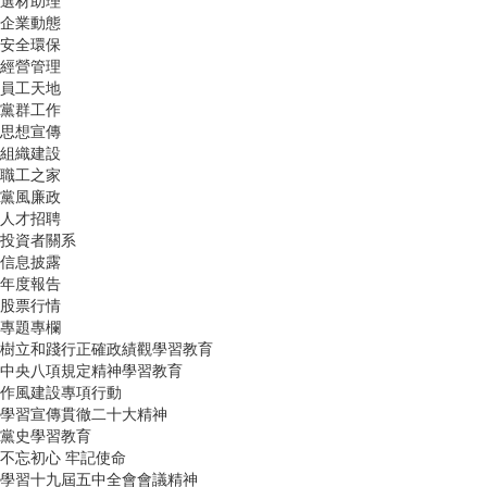
選材助理
企業動態
安全環保
經營管理
員工天地
黨群工作
思想宣傳
組織建設
職工之家
黨風廉政
人才招聘
投資者關系
信息披露
年度報告
股票行情
專題專欄
樹立和踐行正確政績觀學習教育
中央八項規定精神學習教育
作風建設專項行動
學習宣傳貫徹二十大精神
黨史學習教育
不忘初心 牢記使命
學習十九屆五中全會會議精神