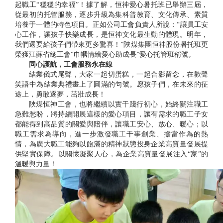
起職工“穩穩的幸福”！據了解，恒神愛心暑托班已舉辦三屆，
從最初的托管服務，逐步升級為集科普教育、文化傳承、素質
培養于一體的特色項目。正如公司工會負責人所說：“讓員工安
心工作，讓孩子快樂成長，是恒神文化最生動的體現。明年，
我們還要給孩子們帶來更多驚喜！”陜煤集團恒神股份暑托班更
榮獲江蘇省總工會“巾幗情繪愛心助成長”愛心托管班稱號。
同心護航，工會服務永在線
結業儀式尾聲，大家一起切蛋糕，一起合影留念，在歡聲
笑語中為結業典禮畫上了圓滿的句號。愿孩子們，在未來的征
途上，勇敢逐夢，茁壯成長！
陜煤恒神工會，也將繼續以實干踐行初心，始終關注職工
急難愁盼，將持續開展這樣的愛心項目，讓有需求的職工子女
都能得到高品質的關愛與陪伴，讓職工安心、放心、暖心；以
職工需求為導向，進一步激發職工干事創業、擔當作為的熱
情，為廣大職工能夠以飽滿的精神狀態投身企業高質量發展提
供堅實保障。以關懷凝聚人心，為企業高質量發展注入“家”的
溫暖與力量！