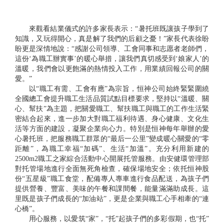
來觀看結業儀式的許多家長表示：“暑托班既讓孩子學到了
知識，又玩得開心，真是解了我們的后顧之憂！”家長代表徐盼
盼更是深情地說：“感謝公司領導、工會同事和志愿者老師們，
這份‘為職工辦實事’的暖心舉措，讓我們真切感受到‘娘家人’的
溫暖，我們會以更飽滿的熱情投入工作，用業績回報公司的關
愛。”
以“職工有需、工會有應”為宗旨，恒神公司始終緊緊圍繞
全國總工會提升職工生活品質試點目標要求，堅持以“溫暖、關
心、幫扶”為主題，把關愛職工、幫扶職工與職工的工作生活緊
密結合起來，進一步加大對職工福利待遇、身心健康、文化生
活等方面的建設，凝聚企業向心力。特別是恒神每年舉辦的愛
心暑托班，把服務職工群眾的“最后一公里”變成暖心關愛的“零
距離”，為職工幸福“加碼”、生活“加溫”。充分利用新建的
2500m2職工之家綜合活動中心開展托管服務。由安健環管理部
對托管場地進行全面無死角檢查，確保場地安全；依托恒神股
份“五星級”職工食堂，配備專人專車進行食品配送，為孩子們
提供營養、豐富、美味的午餐和課間餐，能量滿滿助成長。這
里既是孩子們成長的“加油站”，更是企業與職工心手相牽的“連
心橋”。
用心服務，以愛筑“家”，“托”起孩子們的多彩假期，也“托”