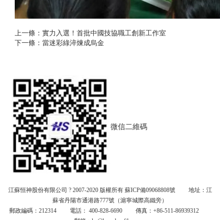
上一條：實力入選！首批中國技協職工創新工作室
下一條：當迷彩綠淬煉成烏金
微信二維碼
江蘇恒神股份有限公司 ? 2007-2020 版權所有
蘇ICP備09068808號
地址：江
蘇省丹陽市通港路777號（滬寧城際高鐵旁）
郵政編碼：212314 電話： 400-828-6690 傳真：+86-511-86939312