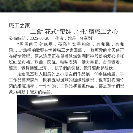
職工之家
工會“花式”帶娃，“托”穩職工之心
發布時間：2025-08-20 作者：姚丹 分享到：
“黑黑的天空低垂，亮亮的繁星相隨，蟲兒飛，蟲兒
飛……”悠揚的歌聲在恒神職工之家回蕩，一群可愛的小天使正
在縱情歡唱。原來這里正在舉辦陜煤集團恒神股份的愛心暑托
班結業典禮。歌曲、民謠、嗩吶表演、活力舞蹈、古箏獨奏、
聲樂、獨舞接連上演……孩子們的笑聲、歡呼聲此起彼伏。
走進教室映入眼簾的是小朋友們作品展，90余幅繪畫、手
工作品整齊陳列，既有五彩斑斕的碳纖維夢想，也有對梅蘭竹
菊的細膩描摹，一件件的手工作品和書畫作品，都是孩子們想
象力與動手能力的結晶。