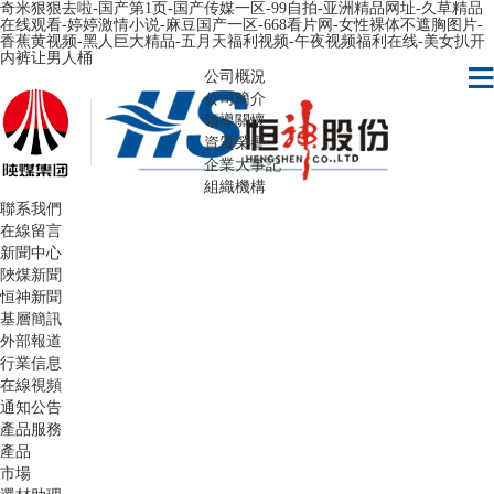
奇米狠狠去啦-国产第1页-国产传媒一区-99自拍-亚洲精品网址-久草精品
在线观看-婷婷激情小说-麻豆国产一区-668看片网-女性裸体不遮胸图片-
香蕉黄视频-黑人巨大精品-五月天福利视频-午夜视频福利在线-美女扒开
内裤让男人桶
公司概況
公司簡介
領導關懷
資質榮譽
企業大事記
組織機構
聯系我們
在線留言
新聞中心
陜煤新聞
恒神新聞
基層簡訊
外部報道
行業信息
在線視頻
通知公告
產品服務
產品
市場